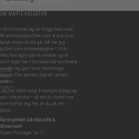
OM MARTE HELGETUN
I 2010 startet jeg en blogg med noen
få strikkeoppskrifter, uten å ane hvor
langt reisen skulle gå. Nå har jeg
jobbet som strikkedesigner i 15 år.
Med fem egne garnkvaliteter og et
stort lager her i Surnadal på Nordmøre
sender jeg garn over hele Norge.
© 2026
Oppskrifter sendes digitalt verden
Design
over.
y Marte
elgetun
Jeg har alltid valgt å designe plagg jeg
selv ville bruke – så om du finner noe
som treffer deg her, er du på rett
plass.
Åpningstider Gårdsbutikk &
Showroom
Åpent Tirsdager 14-17