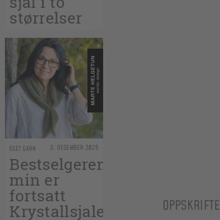
sjal i to
størrelser
3. DESEMBER 2025
EGET GARN
Bestselgeren
min er
fortsatt
OPPSKRIFT
Krystallsjalet