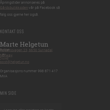
Åpningstider annonseres på
Gårdsbutikksiden
vår på Facebook så
følg oss gjerne her også.
KONTAKT OSS
Marte Helgetun
tviklet
Røssmovegen 23, 6650 Surnadal,
av
Norway
Divint
post@helgetun.no
Organisasjons nummer 998 871 417
MVA
MIN SIDE