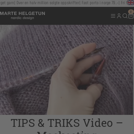
t garn
Over en halv million solgte oppskrifter
Fast porto i norge 79,-
Fri frakt 
0
TIPS & TRIKS Video –