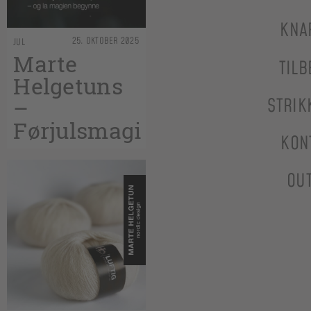
KNA
25. OKTOBER 2025
JUL
Marte
TILB
Helgetuns
–
STRIK
Førjulsmagi
KON
OU