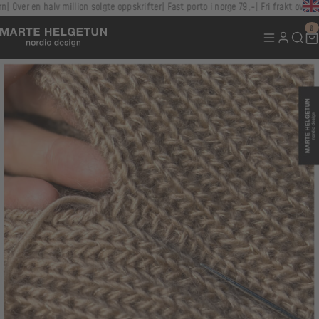
Over en halv million solgte oppskrifter
Fast porto i norge 79,-
Fri frakt over 100
0