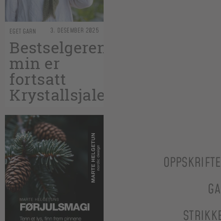
3. DESEMBER 2025
EGET GARN
Bestselgeren
min er
fortsatt
Krystallsjalet
OPPSKRIFT
GA
STRIKK