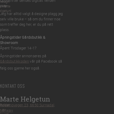
Oppskrifter sendes digitalt verden
Design
over.
y Marte
elgetun
Jeg har alltid valgt å designe plagg jeg
selv ville bruke – så om du finner noe
som treffer deg her, er du på rett
plass.
Åpningstider Gårdsbutikk &
Showroom
Åpent Tirsdager 14-17
Åpningstider annonseres på
Gårdsbutikksiden
vår på Facebook så
følg oss gjerne her også.
KONTAKT OSS
Marte Helgetun
tviklet
Røssmovegen 23, 6650 Surnadal,
av
Norway
Divint