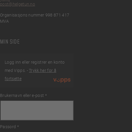
post@helgetun.no
Organisasjons nummer 998 871 417
MVA
MIN SIDE
Logg inn eller registrer en konto
med Vipps. -
Trykk her for å
fortsette
Brukernavn eller e-post
Påkrevd
*
ingelser
Passord
Påkrevd
*