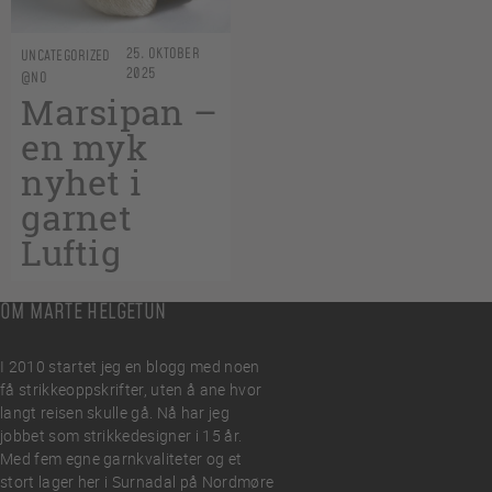
25. OKTOBER
UNCATEGORIZED
2025
@NO
Marsipan –
en myk
nyhet i
garnet
Luftig
OM MARTE HELGETUN
I 2010 startet jeg en blogg med noen
få strikkeoppskrifter, uten å ane hvor
langt reisen skulle gå. Nå har jeg
jobbet som strikkedesigner i 15 år.
Med fem egne garnkvaliteter og et
stort lager her i Surnadal på Nordmøre