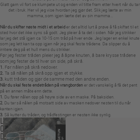
Glatt garn vil fort se klumpete ut og enden vil titte fram etter hvert når du tar
det i bruk. Her vil jeg vise hvordan jeg gjør det. Slik jeg lærte av min
mamma, som igjen lærte det av sin mamma…
Når du skifter nøste midt i et arbeid
er det alltid lurt å prøve å få skiftet til et
sted hvor det ikke syns så godt. Jeg pleier å ta det i siden. Når jeg strikker
lar jeg det stå igjen ca 10-15 cm tråd på hver ende. Jeg lager en enkel knute
som jeg lett kan ta opp igjen når jeg skal feste trådene. Da slipper du å
irritere deg på et hull mens du strikker.
Før jeg fester tråden pleier jeg å åpne knuten, å bare krysse trådene
som jeg fester de til hver sin side, på skrå.
1.
Før nålen på skrå nedover.
2.
Ta så nålen på skrå opp igjen et stykke.
3.
kutt tråden og gjør de samme med den andre enden.
Når du skal feste endetråden på vrangborden
er det vanskelig å få det pent
på en annen måte enn dette.
1.
Du fører nålen opp på høyre side av en maske. På baksiden.
2.
Du tar så nålen på motsatt side av masken nedover nesten til du når
kanten igjen.
3.
Så kutter du tråden, og trådfestingen er nesten ikke synlig.
LES
OGSÅ
DISSE