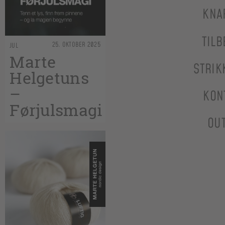
KNA
TILB
25. OKTOBER 2025
JUL
Marte
STRIK
Helgetuns
–
KON
Førjulsmagi
OU