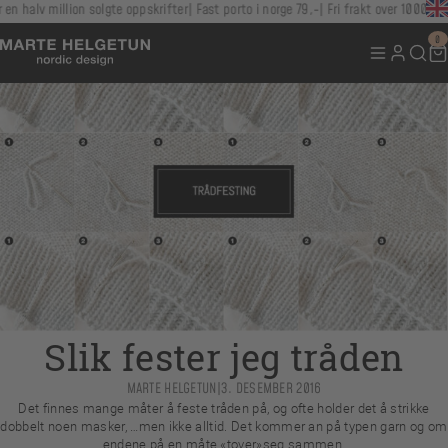
n halv million solgte oppskrifter
Fast porto i norge 79,-
Fri frakt over 1000,-
0
Slik fester jeg tråden
MARTE HELGETUN
|
3. DESEMBER 2016
Det finnes mange måter å feste tråden på, og ofte holder det å strikke
dobbelt noen masker, …men ikke alltid. Det kommer an på typen garn og om
endene på en måte «tover»seg sammen.