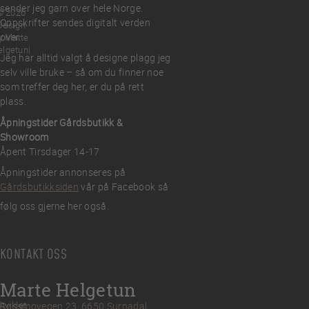
sender jeg garn over hele Norge.
© 2026
Oppskrifter sendes digitalt verden
Design
over.
y Marte
elgetun
Jeg har alltid valgt å designe plagg jeg
selv ville bruke – så om du finner noe
som treffer deg her, er du på rett
plass.
Åpningstider Gårdsbutikk &
Showroom
Åpent Tirsdager 14-17
Åpningstider annonseres på
Gårdsbutikksiden
vår på Facebook så
følg oss gjerne her også.
KONTAKT OSS
Marte Helgetun
tviklet
Røssmovegen 23, 6650 Surnadal,