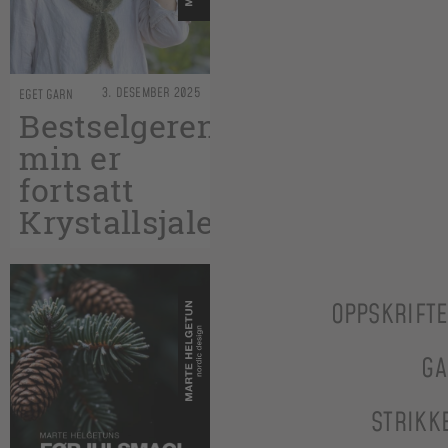
3. DESEMBER 2025
EGET GARN
Bestselgeren
min er
fortsatt
Krystallsjalet
OPPSKRIFT
GA
STRIKK