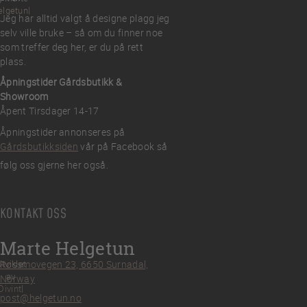
elgetun
Jeg har alltid valgt å designe plagg jeg
selv ville bruke – så om du finner noe
som treffer deg her, er du på rett
plass.
Åpningstider Gårdsbutikk &
Showroom
Åpent Tirsdager 14-17
Åpningstider annonseres på
Gårdsbutikksiden
vår på Facebook så
følg oss gjerne her også.
KONTAKT OSS
Marte Helgetun
tviklet
Røssmovegen 23, 6650 Surnadal,
av
Norway
Divint
post@helgetun.no