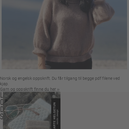
Norsk og engelsk oppskrift. Du får tilgang til begge pdf filene ved
kjøp.
Garn og oppskrift finne du her ››
LES
OGSÅ
DISSE
SAKENE