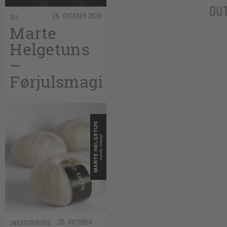
OU
25. OKTOBER 2025
JUL
Marte
Helgetuns
–
Førjulsmagi
25. OKTOBER
UNCATEGORIZED