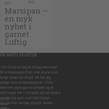
2025
@NO
Marsipan –
en myk
nyhet i
garnet
Luftig
OM MARTE HELGETUN
I 2010 startet jeg en blogg med noen
få strikkeoppskrifter, uten å ane hvor
langt reisen skulle gå. Nå har jeg
jobbet som strikkedesigner i 15 år.
Med fem egne garnkvaliteter og et
stort lager her i Surnadal på Nordmøre
sender jeg garn over hele Norge.
© 2026
Oppskrifter sendes digitalt verden
Design
over.
y Marte