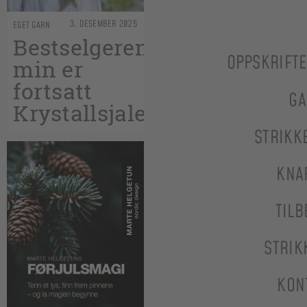
3. DESEMBER 2025
EGET GARN
Bestselgeren
OPPSKRIFT
min er
fortsatt
GA
Krystallsjalet
STRIKK
KNA
TILB
STRIK
KON