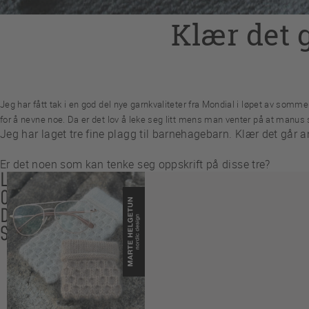
Klær det g
Jeg har fått tak i en god del nye garnkvaliteter fra Mondial i løpet av somm
for å nevne noe. Da er det lov å leke seg litt mens man venter på at manus sk
Jeg har laget tre fine plagg til barnehagebarn. Klær det går a
Er det noen som kan tenke seg oppskrift på disse tre?
LES
OGSÅ
DISSE
SAKENE