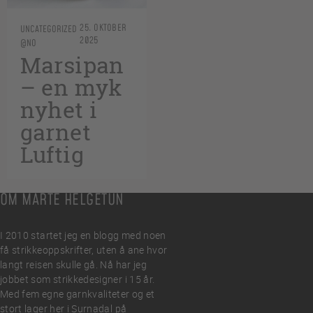
25. OKTOBER
UNCATEGORIZED
2025
@NO
Marsipan
– en myk
nyhet i
garnet
Luftig
OM MARTE HELGETUN
I 2010 startet jeg en blogg med noen
få strikkeoppskrifter, uten å ane hvor
langt reisen skulle gå. Nå har jeg
jobbet som strikkedesigner i 15 år.
Med fem egne garnkvaliteter og et
stort lager her i Surnadal på