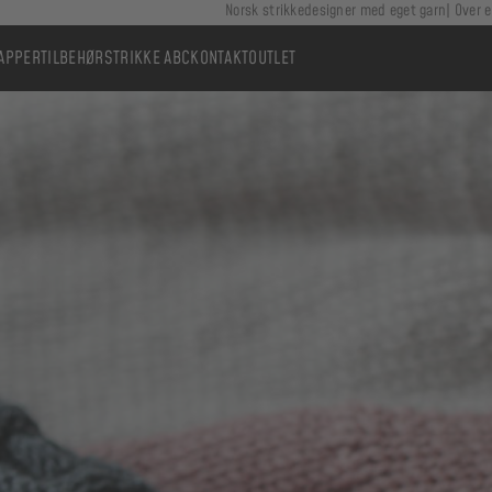
Norsk strikkedesigner med eget garn
Over e
APPER
TILBEHØR
STRIKKE ABC
KONTAKT
OUTLET