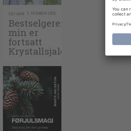
3. DESEMBER 2025
EGET GARN
Bestselgeren
min er
fortsatt
Krystallsjalet