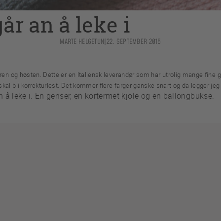
år an å leke i
MARTE HELGETUN
|
22. SEPTEMBER 2015
eren og høsten. Dette er en Italiensk leverandør som har utrolig mange fine 
al bli korrekturlest. Det kommer flere farger ganske snart og da legger jeg u
n å leke i. En genser, en kortermet kjole og en ballongbukse.