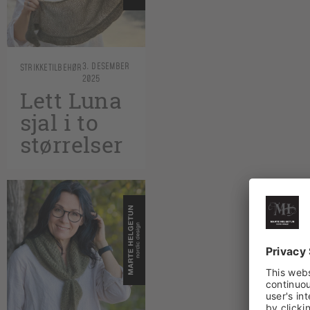
3. DESEMBER
STRIKKETILBEHØR
2025
Lett Luna
sjal i to
størrelser