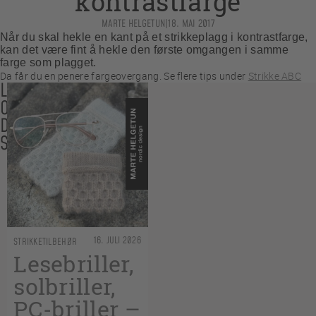
kontrastfarge
MARTE HELGETUN
|
18. MAI 2017
Når du skal hekle en kant på et strikkeplagg i kontrastfarge,
kan det være fint å hekle den første omgangen i samme
farge som plagget.
Da får du en penere fargeovergang. Se flere tips under
Strikke ABC
LES
OGSÅ
DISSE
SAKENE
16. JULI 2026
STRIKKETILBEHØR
Lesebriller,
solbriller,
PC-briller –