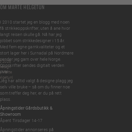
OM MARTE HELGETUN
I 2010 startet jeg en blogg med noen
få strikkeoppskrifter, uten å ane hvor
langt reisen skulle gå. Nå har jeg
jobbet som strikkedesigner i 15 år.
Med fem egne garnkvaliteter og et
stort lager her i Surnadal på Nordmøre
sender jeg garn over hele Norge.
© 2026
Oppskrifter sendes digitalt verden
Design
over.
y Marte
elgetun
Jeg har alltid valgt å designe plagg jeg
selv ville bruke – så om du finner noe
som treffer deg her, er du på rett
plass.
Åpningstider Gårdsbutikk &
Showroom
Åpent Tirsdager 14-17
Åpningstider annonseres på