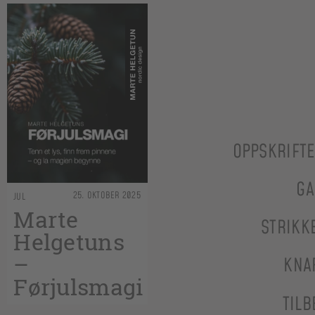
OPPSKRIFT
GA
25. OKTOBER 2025
JUL
Marte
STRIKK
Helgetuns
–
KNA
Førjulsmagi
TILB