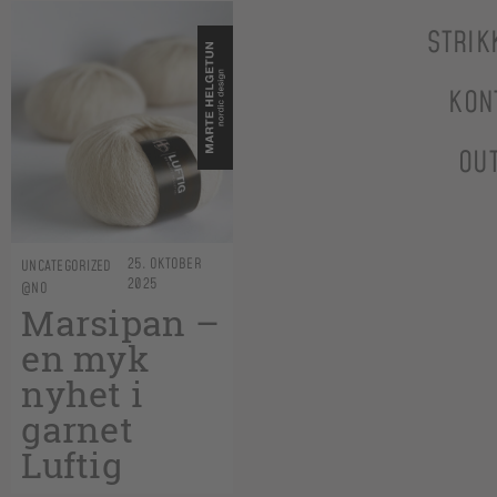
STRIK
KON
OU
25. OKTOBER
UNCATEGORIZED
2025
@NO
Marsipan –
en myk
nyhet i
garnet
Luftig