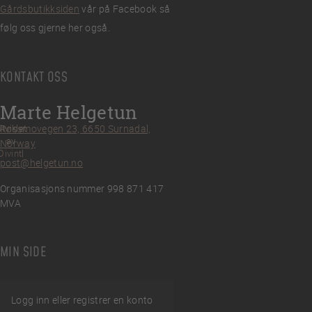
Gårdsbutikksiden
vår på Facebook så
følg oss gjerne her også.
KONTAKT OSS
Marte Helgetun
tviklet
Røssmovegen 23, 6650 Surnadal,
av
Norway
Divint
post@helgetun.no
Organisasjons nummer 998 871 417
MVA
MIN SIDE
Logg inn eller registrer en konto