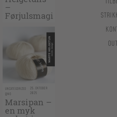
TILB
–
Førjulsmagi
STRIK
KON
OU
25. OKTOBER
UNCATEGORIZED
2025
@NO
Marsipan –
en myk