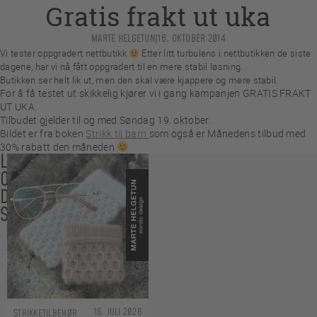
Gratis frakt ut uka
MARTE HELGETUN
|
16. OKTOBER 2014
V
i tester oppgradert nettbutikk
Etter litt turbulens i nettbutikken de siste
dagene, har vi nå fått oppgradert til en mere stabil løsning.
Butikken ser helt lik ut, men den skal være kjappere og mere stabil.
For å få testet ut skikkelig kjører vi i gang kampanjen GRATIS FRAKT
UT UKA.
Tilbudet gjelder til og med Søndag 19. oktober.
Bildet er fra boken
Strikk til barn
som også er Månedens tilbud med
30% rabatt den måneden
LES
OGSÅ
DISSE
SAKENE
16. JULI 2026
STRIKKETILBEHØR