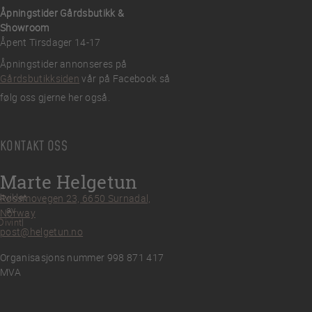
Åpningstider Gårdsbutikk &
Showroom
Åpent Tirsdager 14-17
Åpningstider annonseres på
Gårdsbutikksiden
vår på Facebook så
følg oss gjerne her også.
KONTAKT OSS
Marte Helgetun
tviklet
Røssmovegen 23, 6650 Surnadal,
av
Norway
Divint
post@helgetun.no
Organisasjons nummer 998 871 417
MVA