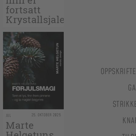
fortsatt
Krystallsjalet
OPPSKRIFT
GA
STRIKK
25. OKTOBER 2025
JUL
KNA
Marte
Helgetuns