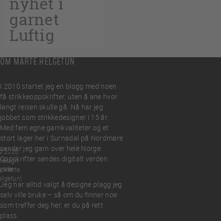
nyhet i
garnet
Luftig
OM MARTE HELGETUN
I 2010 startet jeg en blogg med noen
få strikkeoppskrifter, uten å ane hvor
langt reisen skulle gå. Nå har jeg
jobbet som strikkedesigner i 15 år.
Med fem egne garnkvaliteter og et
stort lager her i Surnadal på Nordmøre
sender jeg garn over hele Norge.
© 2026
Oppskrifter sendes digitalt verden
Design
over.
y Marte
elgetun
Jeg har alltid valgt å designe plagg jeg
selv ville bruke – så om du finner noe
som treffer deg her, er du på rett
plass.