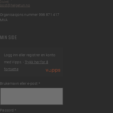
Divint
post@helgetun.no
Organisasjons nummer 998 871 417
MVA
MIN SIDE
Logg inn eller registrer en konto
med Vipps. -
Trykk her for å
fortsette
Brukernavn eller e-post
Påkrevd
*
ingelser
Passord
Påkrevd
*