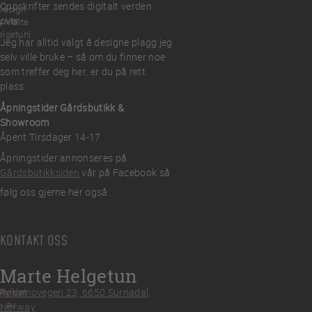
Oppskrifter sendes digitalt verden
Design
over.
y Marte
elgetun
Jeg har alltid valgt å designe plagg jeg
selv ville bruke – så om du finner noe
som treffer deg her, er du på rett
plass.
Åpningstider Gårdsbutikk &
Showroom
Åpent Tirsdager 14-17
Åpningstider annonseres på
Gårdsbutikksiden
vår på Facebook så
følg oss gjerne her også.
KONTAKT OSS
Marte Helgetun
tviklet
Røssmovegen 23, 6650 Surnadal,
av
Norway