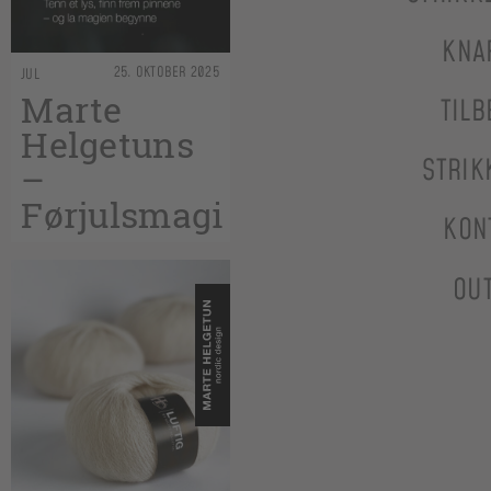
KNA
25. OKTOBER 2025
JUL
Marte
TILB
Helgetuns
STRIK
–
Førjulsmagi
KON
OU