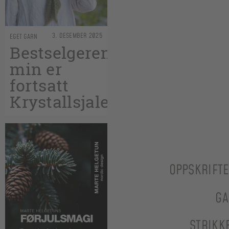
3. DESEMBER 2025
EGET GARN
Bestselgeren
min er
fortsatt
Krystallsjalet
OPPSKRIFT
GA
STRIKK