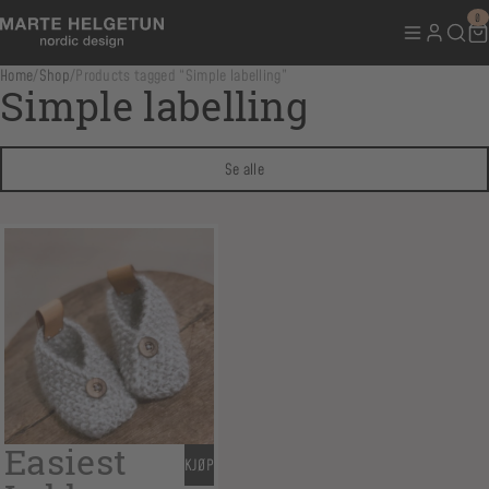
0
Home
/
Shop
/
Products tagged “Simple labelling”
Simple labelling
Se alle
Easiest
KJØP