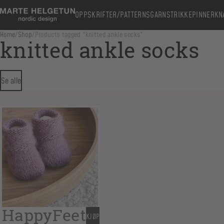
OPPSKRIFTER/PATTERNS
GARN
STRIKKEPINNER
KN
Home
/
Shop
/
Products tagged “knitted ankle socks”
knitted ankle socks
Se alle
HappyFeet
KJØP