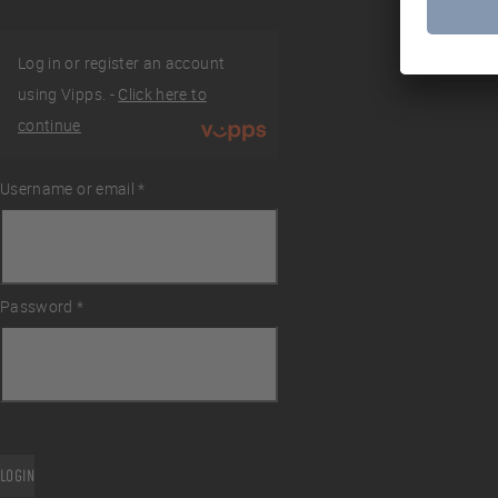
Log in or register an account
using Vipps. -
Click here to
tviklet
continue
av
Divint
Username or email
Required
*
Password
Required
*
ingelser
LOGIN