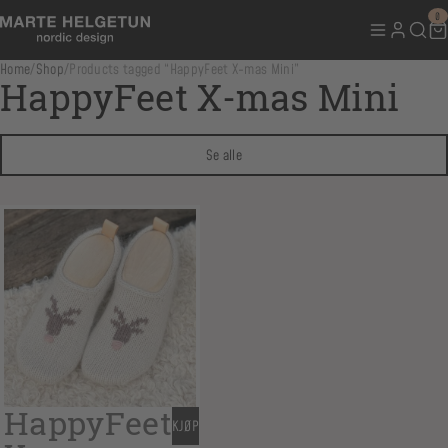
0
Home
/
Shop
/
Products tagged “HappyFeet X-mas Mini”
HappyFeet X-mas Mini
Se alle
HappyFeet
KJØP