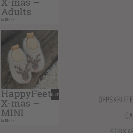
X-mas –
Adults
kr
85,00
HappyFeet
KJØP
OPPSKRIFT
X-mas –
MINI
GA
kr
85,00
STRIKK