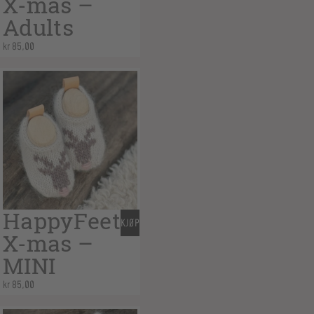
X-mas –
Adults
kr
85,00
HappyFeet
KJØP
X-mas –
MINI
kr
85,00