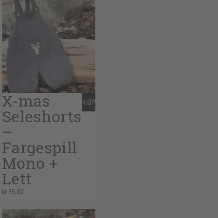
X-mas
KJØP
Seleshorts
–
Fargespill
Mono +
Lett
kr
85,00