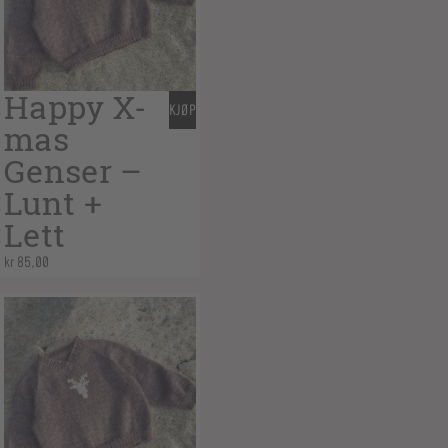
Happy X-
KJØP
mas
Genser –
Lunt +
Lett
kr
85,00