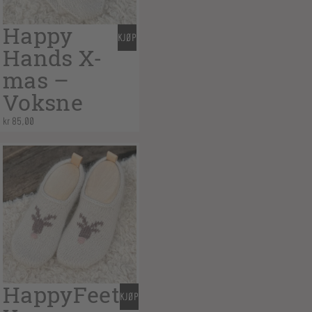
Happy
KJØP
Hands X-
mas –
Voksne
kr
85,00
HappyFeet
KJØP