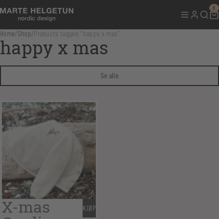
0
Home
/
Shop
/
Products tagged “happy x mas”
happy x mas
Se alle
X-mas
KJØP