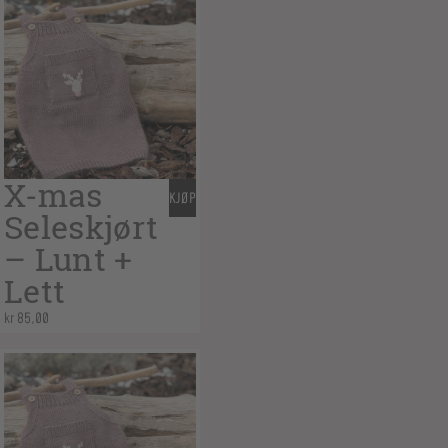
X-mas
KJØP
Seleskjørt
– Lunt +
Lett
kr
85,00