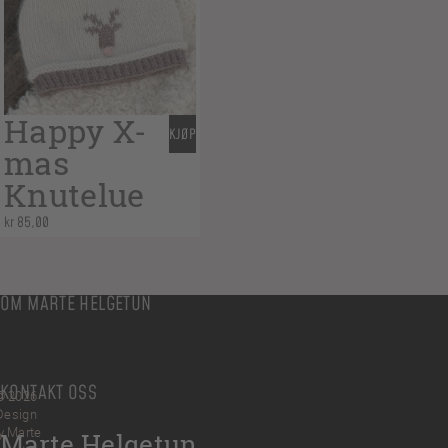
Happy X-
KJØP
mas
Knutelue
kr
85,00
OM MARTE HELGETUN
KONTAKT OSS
© 2026
Design
y Marte
Marte Helgetun