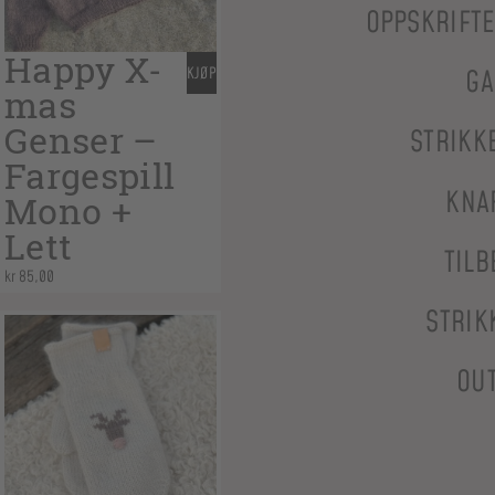
OPPSKRIFT
Happy X-
KJØP
GA
mas
Genser –
STRIKK
Fargespill
KNA
Mono +
Lett
TILB
kr
85,00
STRIK
OU