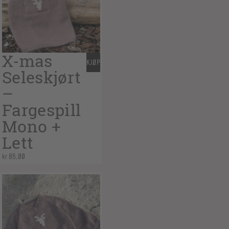
X-mas
KJØP
Seleskjørt
–
Fargespill
Mono +
Lett
kr
85,00